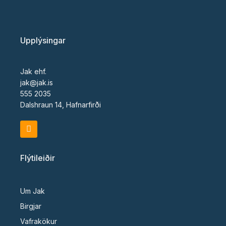
Upplýsingar
Jak ehf.
jak@jak.is
555 2035
Dalshraun 14, Hafnarfirði
F
a
c
e
Flýtileiðir
b
o
o
k
Um Jak
Birgjar
Vafrakökur