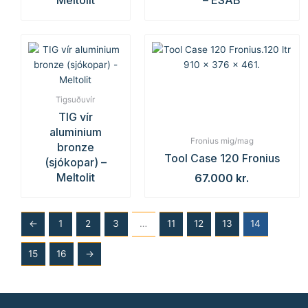
Meltolit
– ESAB
Tigsuðuvír
TIG vír
aluminium
Fronius mig/mag
bronze
Tool Case 120 Fronius
(sjókopar) –
Meltolit
67.000
kr.
←
1
2
3
…
11
12
13
14
15
16
→