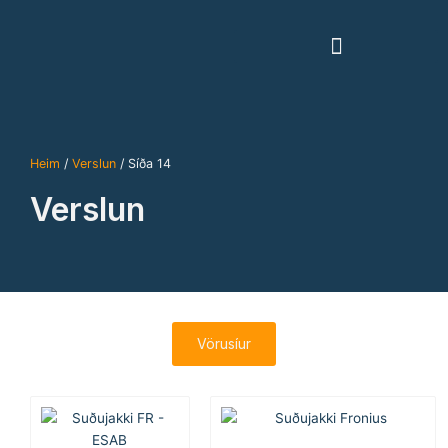
Skip
to
content
Heim
/
Verslun
/ Síða 14
Verslun
Vörusíur