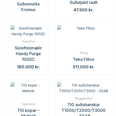
Suðutjald rautt
Suðusvunta
Fronius
47.500
kr.
Gasvörur
Súrefnismælir
Handy Purge
Afsog
100SC
Teka Filtoo
160.000
kr.
511.000
kr.
Öryggisvörur
TIG suðuhanskar
Tigsuðuvír
TIG kopar –
T1000/T2000/T3000