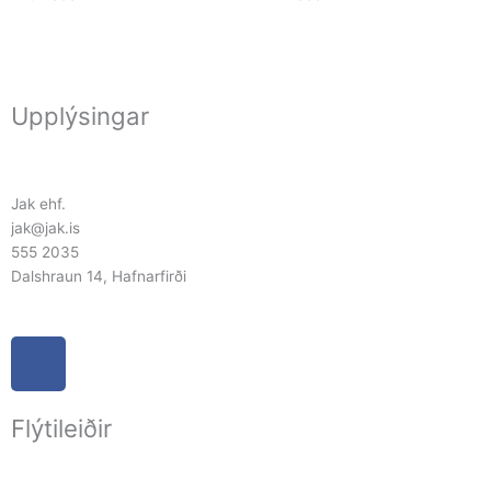
Upplýsingar
Jak ehf.
jak@jak.is
555 2035
Dalshraun 14, Hafnarfirði
F
a
c
Flýtileiðir
e
b
o