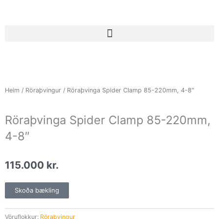
Skip
to
content
Heim
/
Röraþvingur
/ Röraþvinga Spider Clamp 85-220mm, 4-8″
Röraþvinga Spider Clamp 85-220mm,
4-8″
115.000
kr.
Skoða bækling
Vöruflokkur:
Röraþvingur