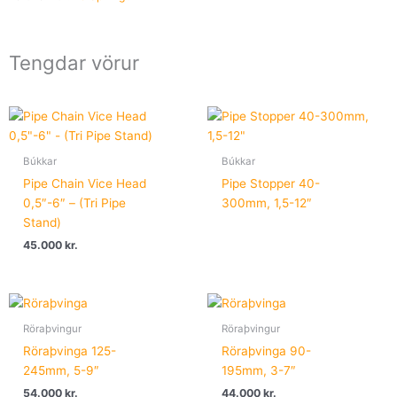
Tengdar vörur
Búkkar
Búkkar
Pipe Chain Vice Head
Pipe Stopper 40-
0,5″-6″ – (Tri Pipe
300mm, 1,5-12″
Stand)
45.000
kr.
Röraþvingur
Röraþvingur
Röraþvinga 125-
Röraþvinga 90-
245mm, 5-9″
195mm, 3-7″
54.000
kr.
44.000
kr.