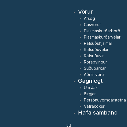
Skip
to
Vörur
content
Afsog
Gasvörur
Plasmaskurðarborð
Plasmaskurðarvélar
Rafsuðuhjálmar
Rafsuðuvélar
Rafsuðuvír
Röraþvingur
Suðubarkar
Aðrar vörur
Gagnlegt
Um Jak
Birgjar
Persónuverndarstefna
Vafrakökur
Hafa samband