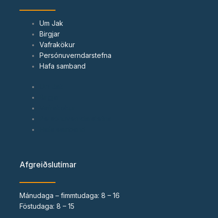
o
o
k
Um Jak
Birgjar
Vafrakökur
Persónuverndarstefna
Hafa samband
Um Jak
Birgjar
Vafrakökur
Persónuverndarstefna
Hafa samband
Afgreiðslutímar
Mánudaga – fimmtudaga: 8 – 16
Föstudaga: 8 – 15