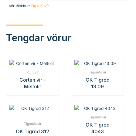
Vöruflokkur:
Tigsuðuvír
Tengdar vörur
Rúlluvír
Tigsuðuvír
Corten vír –
OK Tigrod
Meltolit
13.09
Tigsuðuvír
OK Tigrod
Tigsuðuvír
OK Tigrod 312
4043