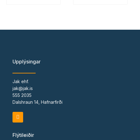
Upplýsingar
Jak ehf.
jak@jak.is
555 2035
Dalshraun 14, Hafnarfirði
F
a
c
e
Flýtileiðir
b