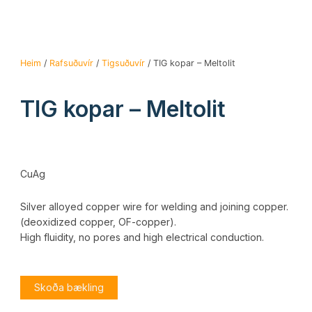
Heim
/
Rafsuðuvír
/
Tigsuðuvír
/ TIG kopar – Meltolit
TIG kopar – Meltolit
CuAg
Silver alloyed copper wire for welding and joining copper.
(deoxidized copper, OF-copper).
High fluidity, no pores and high electrical conduction.
Skoða bækling