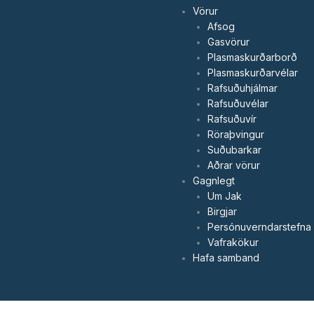
Vörur
Afsog
Gasvörur
Plasmaskurðarborð
Plasmaskurðarvélar
Rafsuðuhjálmar
Rafsuðuvélar
Rafsuðuvír
Röraþvingur
Suðubarkar
Aðrar vörur
Gagnlegt
Um Jak
Birgjar
Persónuverndarstefna
Vafrakökur
Hafa samband