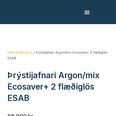
Skip
to
content
Heim
/
Gasvörur
/ Þrýstijafnari Argon/mix Ecosaver+ 2 flæðiglös
ESAB
Þrýstijafnari Argon/mix
Ecosaver+ 2 flæðiglös
ESAB
98.000
kr.