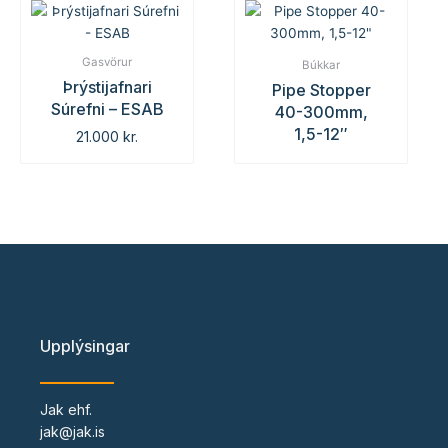
Gasvörur
Búkkar
Þrýstijafnari
Pipe Stopper
Súrefni – ESAB
40-300mm,
1,5-12″
21.000
kr.
Upplýsingar
Jak ehf.
jak@jak.is