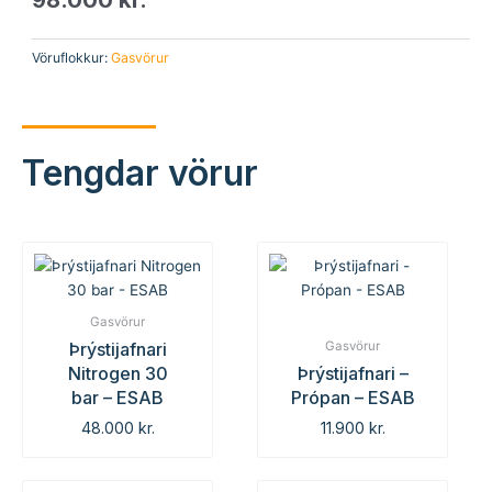
Vöruflokkur:
Gasvörur
Tengdar vörur
Gasvörur
Þrýstijafnari
Gasvörur
Nitrogen 30
Þrýstijafnari –
bar – ESAB
Própan – ESAB
48.000
kr.
11.900
kr.