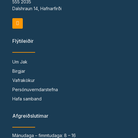
555 2035
Dalshraun 14, Hafnarfirði
F
a
c
e
Flýtileiðir
b
o
o
k
Um Jak
Birgjar
Vafrakökur
Persónuverndarstefna
Hafa samband
Afgreiðslutímar
Mánudaga – fimmtudaga: 8 – 16